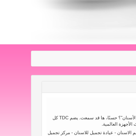
هل سبق أن سمعت عن "المركز الطبي لرعاية الأسنان"؟ حسنًا، ها قد سمعت. يضم TDC كل
لأجهزة العالمية.
 الاسنان - عيادة تجميل للاسنان - مركز تجميل