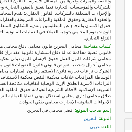
والنفقة والميراث وغيرها من المسائل الأسرية. القانون التجا
للشركات والمؤسسات التجارية فيما يتعلق بالعقود التجارية وحق
والإجراءات المتعلقة بالشركات. القانون العقاري: يقدم المحا
والعقود العقارية وحقوق الملكية والنزاعات المرتبطة بالعقار
حقوق الإنسان والدفاع عن المظلومين وتقديم الشكاوى المتعلقة
الودية: يقوم المحامي بتوجيه العملاء في العمليات القانونية ل
النزاع التجاري.
كلمات مفتاحية:
محامي البحرين قانون محامي دفاع محامي م
قانوني قضية محاكمة عدالة دفاع استشارة قانونية عقد نزاع ق
محامي شركات قانون العمل حقوق الإنسان قانون دولي تحك
محامي أحوال شخصية تعويض قانوني قانون العقوبات قانون م
الشركات نزاعات تجارية قانون الاستثمار قانون العقارات 
الوساطة المرافعات خلافات محكمة النقض محكمة الاستئناف هي
النزاعات الأسرية الطلاق الإرث الوصاية اتفاقيات مكافحة الفسا
الشريعة الإسلامية الأحكام الشرعية الحوكمة حقوق الملكية ال
طلاق محامي إداري محامي استقلال مهني قضايا العمالية النز
الإجراءات القانونية الإيجارات محامي طبّي الحوادث.
إسم صاحب الموقع:
افضل محامي في البحرين
الدولة:
البحرين
اللغة:
عربي