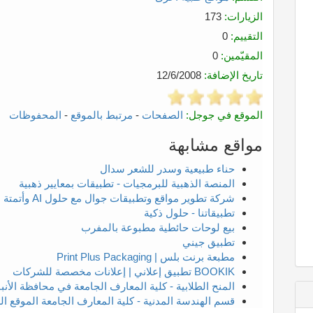
الزيارات:
173
التقييم:
0
المقيّمين:
0
تاريخ الإضافة:
12/6/2008
الموقع في جوجل:
الصفحات
-
مرتبط بالموقع
-
المحفوظات
مواقع مشابهة
حناء طبيعية وسدر للشعر سدال
المنصة الذهبية للبرمجيات - تطبيقات بمعايير ذهبية
شركة تطوير مواقع وتطبيقات جوال مع حلول AI وأتمتة الأعمال | الوسام التقني لتقنيه المعلومات
تطبيقاتنا - حلول ذكية
بيع لوحات حائطية مطبوعة بالمفرب
تطبيق جيني
مطبعة برنت بلس | Print Plus Packaging
BOOKIK تطبيق إعلاني | إعلانات مخصصة للشركات
المنح الطلابية - كلية المعارف الجامعة في محافظة الأنبا
قسم الهندسة المدنية - كلية المعارف الجامعة الموقع 