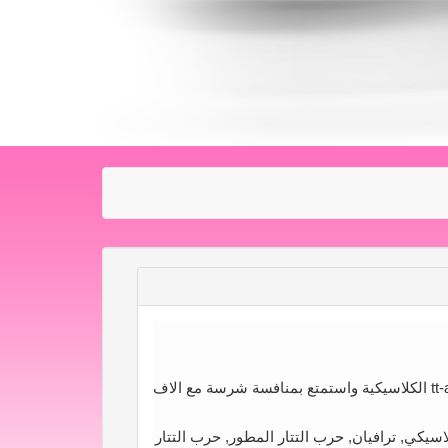
سجل الان في أقوى سيرفرات وحوش التتار - tt-ar الكلاسيكية واستمتع بمنافسة شرسة مع الاف
اسيكي, ترافيان, حرب التتار المطور, حرب التتار