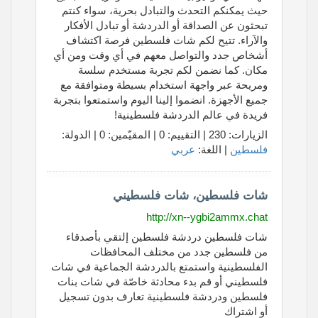
حيث يمكنكم التحدث والتبادل بحرية، سواء كنتم
تبحثون عن الصداقة أو الدردشة أو تبادل الأفكار
والآراء. تتيح لكم شات فلسطين فرصة اكتشاف
أشخاص جدد والتواصل معهم في أي وقت ومن أي
مكان. كما نضمن لكم تجربة مستخدم سلسة
ومريحة عبر واجهة استخدام بسيطة ومتوافقة مع
جميع الأجهزة. انضموا إلينا اليوم واستمتعوا بتجربة
فريدة في عالم الدردشة فلسطينية!
الزيارات: 230 | التقييم: 0 | المقيّمين: 0 | الدولة:
فلسطين
| اللغة:
عربي
شات فلسطين، شات فلسطيني
http://xn--ygbi2ammx.chat
شات فلسطين دردشة فلسطين إلتقي بأصدقاء
من فلسطين جدد من مختلف المحافظات
الفلسطينية واستمتع بالدردشة الجماعية في شات
فلسطيني أو قم بدء محادثة خاصّة في شات بنات
فلسطين ودردشة فلسطينية تعارف بدون تسجيل
أو اشتراك