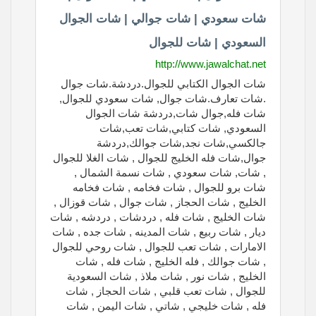
شات سعودي | شات جوالي | شات الجوال
السعودي | شات للجوال
http://www.jawalchat.net
شات الجوال الكتابي للجوال.دردشة.شات جوال
.شات تعارف.شات جوال, شات سعودي للجوال,
شات فله,جوال شات,دردشة شات الجوال
السعودي, شات كتابي,شات تعب,شات
جالكسي,شات نجد,شات جوالك,دردشة
جوال,شات فله الخليج للجوال , شات الغلا للجوال
, شات, شات سعودي , شات نسمة الشمال ,
شات برو للجوال , شات فخامه , شات فخامه
الخليج , شات الحجاز , شات جوال , شات قوزال ,
شات الخليج , شات فله , دردشات , دردشه , شات
ديار , شات ربيع , شات المدينه , شات جده , شات
الامارات , شات تعب للجوال , شات روحي للجوال
, شات جوالك , فله الخليج , شات فله , شات
الخليج , شات نور , شات ملاذ , شات السعودية
للجوال , شات تعب قلبي , شات الحجاز , شات
فله , شات خليجي , شاتي , شات اليمن , شات