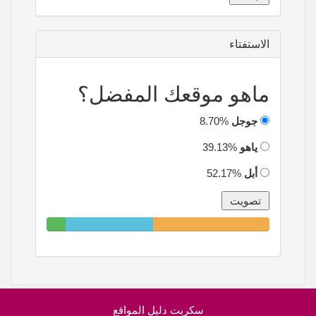
الاستفتاء
ماهو موقعك المفضل؟
جوجل
8.70%
ياهو
39.13%
أبل
52.17%
8.70%
39.13%
52.17%
Complete
Complete
Complete
سكربت دليل المواقع