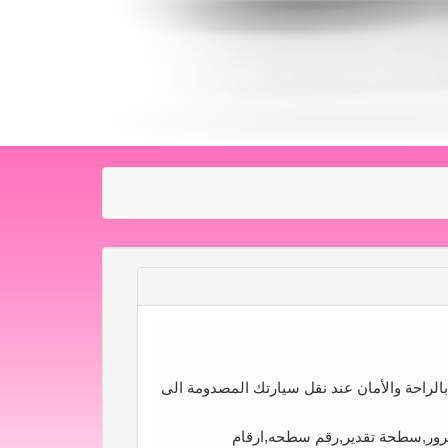
لراحة والأمان عند نقل سيارتك المصدومة الى
ور,سطحة تقدير,رقم سطحه,ارقام