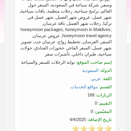
وسفر, شركة سياحة في السعودية, السفر حول
العالم, برامج سياحية, رحلات منظمة, باقات سياحية,
شهر عسل, عروض شهر العسل, شهر عسل في
تركيا, رحلات شهر العسل, باقة عرسان,
honeymoon packages, honeymoon in Maldives,
honeymoon travel agency, عروض عرسان,
السفر, العرسان, تخطيط زواج, عرسان جدد, تصوير
شهر عسل, السفر الفاخر, حجوزات الفنادق, جولات
سياحية, طيران داخلي, تأشيرات سفر
إسم صاحب الموقع:
بوابة الرحلات للسفر والسياحة
الدولة:
السعودية
اللغة:
عربي
القسم:
مواقع الخدمات
الزيارات:
168
التقييم:
0
المقيّمين:
0
تاريخ الإضافة:
4/4/2025