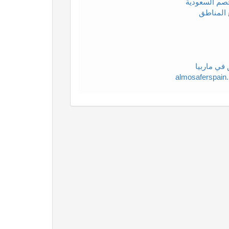
صم السعودية
 المناطق
في ماربيا