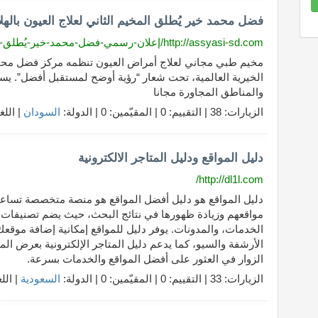
8.70
Complet
فضل محمد خير يُطلق المخيم الثاني لعلاج العيون بالهلال
http://assyasi-sd.com/إعلان-رسمي-فضل-محمد-خير-يُطلق-المخيم-ال
مخيم طبي مجاني لعلاج أمراض العيون تنظمه مركز فضل محمد
والمناطق المجاورة مجانا
الزيارات: 38 | التقييم: 0 | المقيّمين: 0 | الدولة:
السودان
| اللغ
دليل المواقع ودليل المتاجر الالكترونية
http://dl1l.com/
دليل المواقع هو دليل أفضل المواقع هو منصة متخصصة تساعد 
مواقعهم وزيادة ظهورها في نتائج البحث، حيث يضم تصنيفات م
الخدمات، والمدونات. يوفر دليل للمواقع إمكانية إضافة موق
الأرشفة والسيو، كما يدعم دليل المتاجر الإلكترونية بعرض ا
الزوار في العثور على أفضل المواقع والخدمات بسرعة.
الزيارات: 33 | التقييم: 0 | المقيّمين: 0 | الدولة:
السعودية
| الل