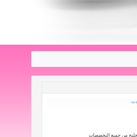
دث
لخليج من جميع التخصصات