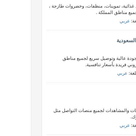
 غذائية، تموينات، منظفات، وخضروات طازجة ،
ميع مناطق المملكة .
غة:
عربي
السعودية
بجودة عالية وتوصيل سريع لجميع مناطق
وني فريدة بأسعار تنافسية.
لغة:
عربي
ين واللايكات والمشاهدات لجميع منصات التواصل مثل
ك.
غة:
عربي