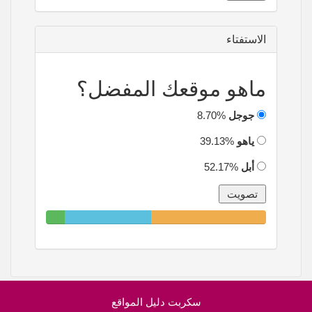
الاستفتاء
ماهو موقعك المفضل؟
جوجل
8.70%
ياهو
39.13%
أبل
52.17%
8.70%
39.13%
52.17%
Complete
Complete
Complete
سكربت دليل المواقع