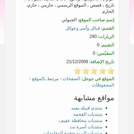
تاريخ ، قصص ، الموقع الرسمي ، حازمي ، حازم،
الحازم
إسم صاحب الموقع:
الجبولي
القسم:
قبائل وأسر وعوائل
الزيارات:
240
التقييم:
0
المقيّمين:
0
تاريخ الإضافة:
21/12/2008
الموقع في جوجل:
الصفحات
-
مرتبط بالموقع
-
المحفوظات
مواقع مشابهة
منتدى قبيلة معبد
منتديات القحمه
منتديات محافظة عفيف
منتديات أسرة نت
منتديات البريد وتقنية المعلومات