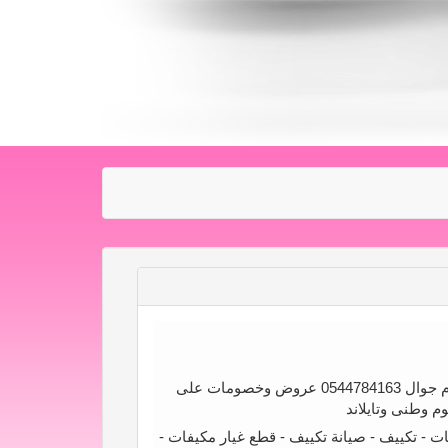
الحسام لخدمات المكيفات والعفش وغرف النوم جوال 0544784163 عروض وخصومات على
 وطنى وتايلاند
 - تكييف - صيانة تكييف - قطع غيار مكيفات -