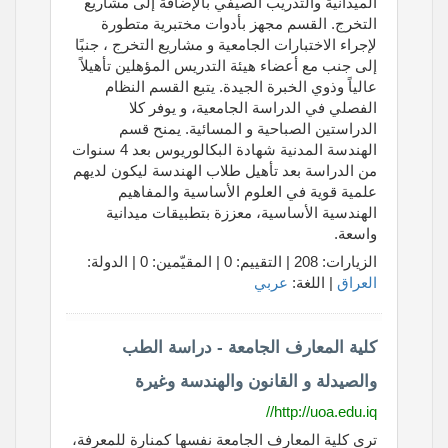
الميدانية والتدريب الصيفي بالإضافة إلى مشاريع
التخرج. القسم مجهز بأدوات مختبرية متطورة
لإجراء الاختبارات الجامعية و مشاريع التخرج ، جنبًا
إلى جنب مع أعضاء هيئة التدريس المؤهلين تأهيلاً
عالياً وذوي الخبرة الجيدة. يتبع القسم النظام
الفصلي في الدراسة الجامعية، و يوفر كلا
الدراستين الصباحية و المسائية. يمنح قسم
الهندسة المدنية شهادة البكالوريوس بعد 4 سنوات
من الدراسة بعد تأهيل طلاب الهندسة ليكون لديهم
علمية قوية في العلوم الأساسية والمفاهيم
الهندسية الأساسية، معززة بتطبيقات ميدانية
واسعة.
الزيارات: 208 | التقييم: 0 | المقيّمين: 0 | الدولة:
العراق
| اللغة:
عربي
كلية المعارف الجامعة - دراسة الطب
والصيدلة و القانون والهندسة وغيرة
http://uoa.edu.iq//
ترى كلية المعارف الجامعة نفسها كمنارة للمعرفة،