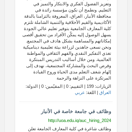
وتعزيز الفضول الفكري والابتكار والتميز في
التعليم. ونطمح أن نكون مؤسسة رائدة في
محافظة الأنبار، العراق، المعروفة بالتزامنا بالدقة
الأكاديمية والقيم الأخلاقية والتنمية الشاملة تلتزم
كلية المعارف الجامعية بتوفير تعليم عالي الجودة
يسهل الوصول إليه يمكّن الأفراد من تحقيق أقصى
إمكاناتهم والمساهمة بشكل هادف في المجتمع.
ونحن نسعى جاهدين لزراعة بيئة تعليمية ديناميكية
تغذي التفكير النقدي والفهم الثقافي والمواطنة
العالمية. ومن خلال أساليب التدريس المبتكرة
وفرص البحث والمشاركة المجتمعية، نهدف إلى
إلهام شغف التعلم مدى الحياة وروح القيادة
المرتكزة على النزاهة والرحمة
الزيارات: 199 | التقييم: 0 | المقيّمين: 0 | الدولة:
العراق
| اللغة:
عربي
وظائف في جامعة خاصة في الأنبار
http://uoa.edu.iq/auc_hiring_2024
وظائف شاغرة في كلية المعارف الجامعة تعلن