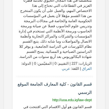
متخصصا في هذا المجال الحيوي لخدمة قطرنا
العزيز في القطاعات التي تحتاج إلى هذا
الاختصاص المهم، والعمل على أن يكون المتخرج
من هذا القسم مؤهلا لأن يعمل في المؤسسات
الحكومية العامة والخاصة في مجالات البرمجة
وتدريس علوم الحاسوب فضلا عن صيانة وبرمجة
الحاسوب وبرمجة الأنظمة التي تستخدم في إدارة
المؤسسات والشركات والمراكز التجارية وأنظمة
الاتصال والمواصلات وما شابه ذلك. يتبع القسم
نظام الكورسات في الدراسة الجامعية، و يوفر كلا
الدراستين الصباحية و المسائية. يمنح القسم
شهادة البكالوريوس بعد أربع سنوات من الدراسة.
الزيارات: 227 | التقييم: 0 | المقيّمين: 0 | الدولة:
العراق
| اللغة:
عربي
قسم القانون - كلية المعارف الجامعة الموقع
الرسمي
http://uoa.edu.iq/law-dept
قسم القانون هو أول الاقسام التي افتتحت في