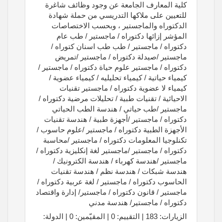
كلية المعارف الجامعة عن وجود وظائف شاغرة
للتعيين على ملاكها التدريسي من حملة شهادة
الدكتوراه والماجستير ، وبحسب الاختصاصات
المؤشر إزائها دكتوراه / ماجستير / طب عام
دكتوراه / ماجستير / طب طب اسنان كتوراه /
ماجستير /صيدلة دكتوراه / ماجستير /تمريض
دكتوراه / ماجستير علوم حياة دكتوراه / ماجستير /
كيمياء حياتية / كيمياء تحليليه / كيمياء عضوية /
كيمياء لا عضوية دكتوراه / ماجستير تقنيات
الاحيائية / تقنيات طبية / تحليلات مرضية دكتوراه /
ماجستير /طب حياتي / هندسة الطب الحياتي
دكتوراه / ماجستير /أجهزة طبية / هندسة تقنيات
الأجهزة الطبية دكتوراه / ماجستير /علوم حاسوب /
تكنلوجيا المعلومات دكتوراه / ماجستير /محاسبة
دكتوراه / ماجستير /ماجستير لغة إنكليزية دكتوراه /
ماجستير /هندسة كهرباء / هندسة الكترونيك /
هندسة شبكات / هندسة نظم / هندسة تقنيات
الحاسوب دكتوراه / ماجستير / لغة عربية دكتوراه /
ماجستير / قانون دكتوراه / ماجستير/ إدارة واقتصاد
دكتوراه / ماجستير/ هندسة مدني
الزيارات: 183 | التقييم: 0 | المقيّمين: 0 | الدولة: