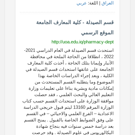
العراق
| اللغة:
عربي
قسم الصيدلة - كلية المعارف الجامعة
الموقع الرسمي
http://uoa.edu.iq/pharmacy-dept
استحدث قسم الصيدلة في العام الدراسي 2021-
2022 ، انطلاقا من الحاجة الملحة في محافظة
الأنبار وإيمانا بتلك الحاجة ، أخذت كلية المعارف
الجامعة على عاتقها استحداث قسم الصيدلة في
الكلية ، وبعد إجراء الدراسات الخاصة بهذا
الموضوع وما يتطلبه القسم المستحدث من
إمكانات مادية وبشرية بناءا على تعليمات وزارة
التعليم العالي والبحث العلمي ، فقد حصلت
موافقة الوزارة على استحداث القسم حسب كتاب
الوزارة المرقم 13160 ليتم قبول خريجي الدراسة
الاعدادية – الفرع العلمي والاحيائي – في القسم
على وفق الضوابط الخاصة بالقبول . يمنح القسم
بعد دراسة خمس سنوات فيه بنجاح شهادة
البكالوريوس في علوم الصيدلة . وقد حرصت