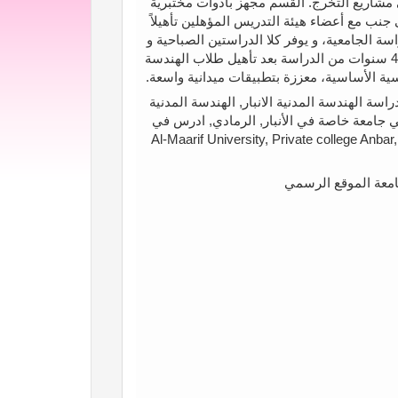
ى مشاريع التخرج. القسم مجهز بأدوات مختبرية
ى جنب مع أعضاء هيئة التدريس المؤهلين تأهيلاً
سة الجامعية، و يوفر كلا الدراستين الصباحية و
المسائية. يمنح قسم الهندسة المدنية شهادة البكالوريوس بعد 4 سنوات من الدراسة بعد تأهيل طلاب الهندسة
ية الأساسية، معززة بتطبيقات ميدانية واسعة.
اسة الهندسة المدنية الانبار, الهندسة المدنية
في جامعة خاصة في الأنبار, الرمادي, ادرس في
Al-Maarif University, Private college Anbar, Ramad,
امعة الموقع الرسمي