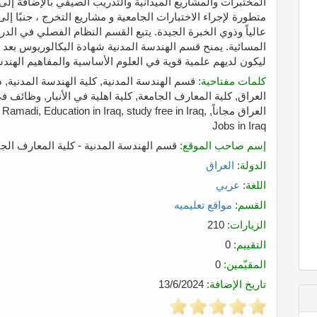
المختبرات والمشاريع الميدانية والتدريب الصيفي بالإضافة إل
متطورة لإجراء الاختبارات الجامعية و مشاريع التخرج ، جنبًا إل
عالياً وذوي الخبرة الجيدة. يتبع القسم النظام الفصلي في الدرا
ليكون لديهم علمية قوية في العلوم الأساسية والمفاهيم الهندس
كلمات مفتاحية:
قسم الهندسة المدنية, كلية الهندسة المدنية, در
العراق, كلية المعارف الجامعة, كلية اهلية في الأنبار, وظائف 
العراق مجاناً, i, Education in Iraq, study free in Iraq
Jobs in Iraq
إسم صاحب الموقع:
قسم الهندسة المدنية - كلية المعارف الج
الدولة:
العراق
اللغة:
عربي
القسم:
مواقع تعليميه
الزيارات:
210
التقييم:
0
المقيّمين:
0
تاريخ الإضافة:
13/6/2024