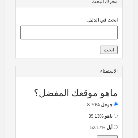
محرك البحث
ابحث في الدليل
الاستفتاء
ماهو موقعك المفضل؟
جوجل
8.70%
ياهو
39.13%
أبل
52.17%