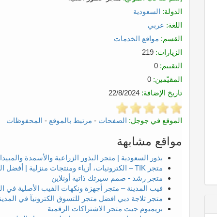
الدولة:
السعودية
اللغة:
عربي
القسم:
مواقع الخدمات
الزيارات:
219
التقييم:
0
المقيّمين:
0
تاريخ الإضافة:
22/8/2024
الموقع في جوجل:
الصفحات
-
مرتبط بالموقع
-
المحفوظات
مواقع مشابهة
بذور السعودية | متجر البذور الزراعية والأسمدة والمبي
متجر TIK – الكترونيات، أزياء ومنتجات منزلية | أفضل العروض والتوصيل السريع
متجر رشد - صمم سيرتك ذاتية أونلاين
فيب المدينة – متجر أجهزة ونكهات الفيب الأصلية في ال
متجر ثلاجة دبي افضل متجر للتسوق الكترونيآ في المدينة
بريميوم جيت متجر الاشتراكات الرقمية