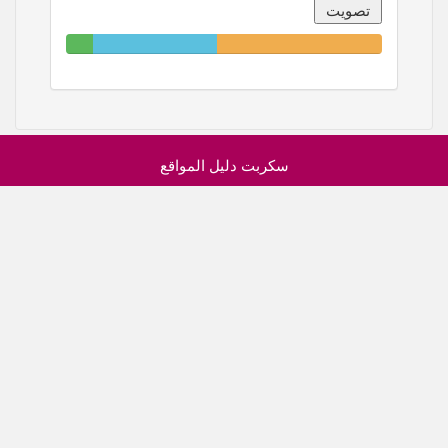
8.70%
39.13%
52.17%
Complete
Complete
Complete
سكربت دليل المواقع