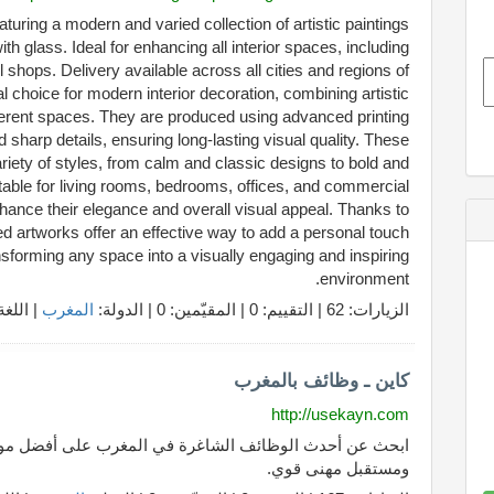
eaturing a modern and varied collection of artistic paintings
h glass. Ideal for enhancing all interior spaces, including
l shops. Delivery available across all cities and regions of
 choice for modern interior decoration, combining artistic
different spaces. They are produced using advanced printing
d sharp details, ensuring long-lasting visual quality. These
riety of styles, from calm and classic designs to bold and
able for living rooms, bedrooms, offices, and commercial
hance their elegance and overall visual appeal. Thanks to
nted artworks offer an effective way to add a personal touch
ransforming any space into a visually engaging and inspiring
environment.
الزيارات: 62 | التقييم: 0 | المقيّمين: 0 | الدولة:
المغرب
| اللغة
كاين ـ وظائف بالمغرب
http://usekayn.com
ابحث عن أحدث الوظائف الشاغرة في المغرب على أفضل مو
ومستقبل مهنى قوي.