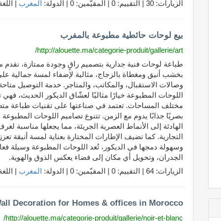
الزيارات: 30 | التقييم: 0 | المقيّمين: 0 | الدولة:
المغرب
| اللغة
بيع لوحات حائطية مطبوعة بالمفرب
http://alouette.ma/categorie-produit/gallerie/art/
طباعة لوحات فنية جدارية بتصميم راقٍ وجودة ممتازة، نقدم
بخشب أنيق ومغطاة بالزجاج، مثالية لإضفاء لمسة جمالية عل
وصالات الاستقبال، والمكاتب، والمتاجر. خدمة التوصيل متاحة
اللوحات المطبوعة خيارًا مثاليًا لعشّاق الديكور الحديث، فهي 
مختلف المساحات. تعتمد في صناعتها على تقنيات طباعة متطور
بصريًا جذابًا يدوم مع الزمن. تتنوع تصاميم اللوحات المطبوعة ل
الهادئة إلى الأنماط العصرية الجريئة، مما يجعلها مناسبة لغ
التجارية. كما تضيف الإطارات المختارة بعناية لمسة أنيقة تعز
وسهولة دمجها في الديكور، تُعد اللوحات المطبوعة وسيلة فع
الجدران، وتحويل أي مكان إلى فضاء يعكس الذوق والهوية.
الزيارات: 64 | التقييم: 0 | المقيّمين: 0 | الدولة:
المغرب
| اللغة
all Decoration for Homes & offices in Morocco
http://alouette.ma/categorie-produit/gallerie/noir-et-blanc/